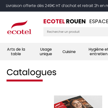
Panneau de gestion des cookies
Livraison offerte dès 249€ HT d’achat et retrait 2h en
ECOTEL
ROUEN
ESPACE
Arts de la
Usage
Hygiène e
Cuisine
table
unique
entretien
Catalogues