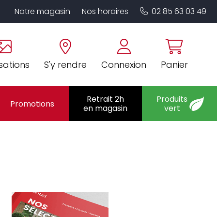
Notre magasin
Nos horaires
02 85 63 03 49
sations
S'y rendre
Connexion
Panier
Retrait 2h
Produits
Promotions
en magasin
vert